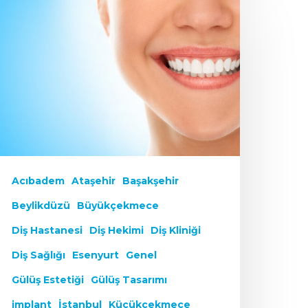
Acıbadem
Ataşehir
Başakşehir
Beylikdüzü
Büyükçekmece
Diş Hastanesi
Diş Hekimi
Diş Kliniği
Diş Sağlığı
Esenyurt
Genel
Gülüş Estetiği
Gülüş Tasarımı
implant
İstanbul
Küçükçekmece