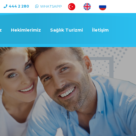
444 2 280
WHATSAPP
z
Hekimlerimiz
Sağlık Turizmi
İletişim