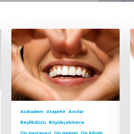
Acıbadem
Ataşehir
Avcılar
Beylikdüzü
Büyükçekmece
Diş Hastanesi
Diş Hekimi
Diş Kliniği