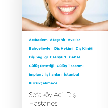
Acıbadem
Ataşehir
Avcılar
Bahçelievler
Diş Hekimi
Diş Kliniği
Diş Sağlığı
Esenyurt
Genel
Gülüş Estetiği
Gülüş Tasarımı
implant
İş İlanları
İstanbul
Küçükçekmece
Sefaköy Acil Diş
Hastanesi